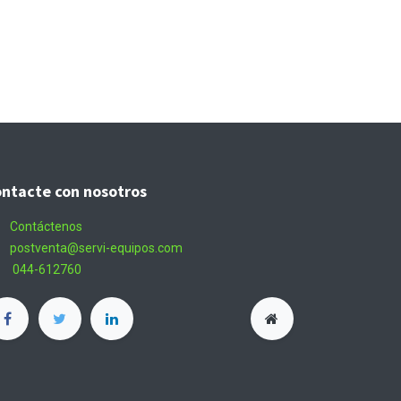
ntacte con nosotros
Contáctenos
postventa@servi-equipos.com
044-612760