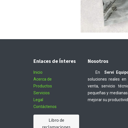
Enlaces de Ínteres
Nosotros
Inicio
En
Servi Equip
Acerca de
soluciones reales en
Productos
venta, servicio téc
Servicios
pequeñas y medianas 
Legal
mejorar su productivi
Contáctenos
Libro de
reclamaciones