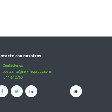
ntacte con nosotros
Contáctenos
postventa@servi-equipos.com
044-612760