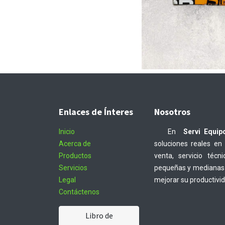
Enlaces de Ínteres
Nosotros
Inicio
En
Servi Equip
Acerca de
soluciones reales en
Productos
venta, servicio téc
Servicios
pequeñas y medianas 
Legal
mejorar su productivi
Contáctenos
Libro de