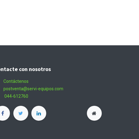
ntacte con nosotros
Contáctenos
postventa@servi-equipos.com
044-612760