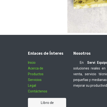
Enlaces de Ínteres
Nosotros
Inicio
En
Servi Equip
Acerca de
soluciones reales en
Productos
venta, servicio téc
Servicios
pequeñas y medianas 
Legal
mejorar su productivi
Contáctenos
Libro de